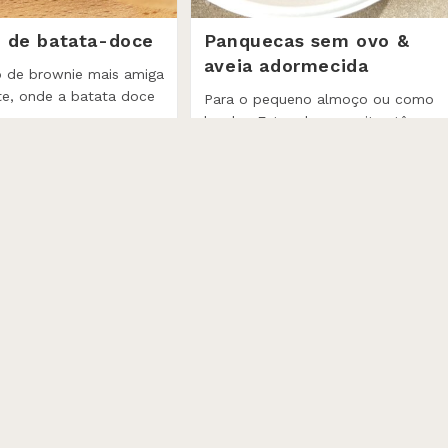
 de batata-doce
Panquecas sem ovo &
aveia adormecida
 de brownie mais amiga
e, onde a batata doce
Para o pequeno almoço ou como
lanche. Estas duas receitas têm
baixa pegada carbónica, são
deliciosas e amigas do planeta.