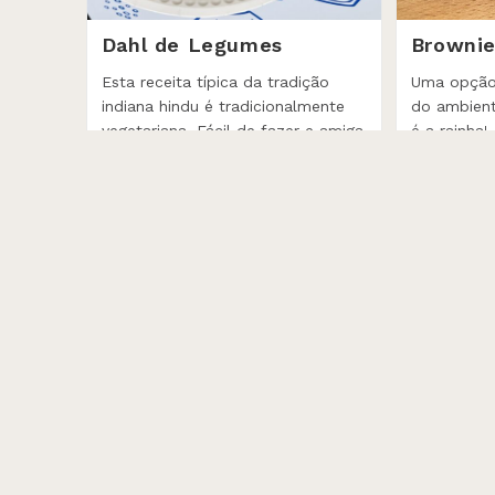
Dahl de Legumes
Brownie
Esta receita típica da tradição
Uma opção
indiana hindu é tradicionalmente
do ambient
vegetariana. Fácil de fazer e amiga
é a rainha!
do planeta.