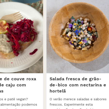
e de couve roxa
Salada fresca de grão-
de caju com
de-bico com nectarina e
as
hortelã
os e patê vegan?
O verão merece saladas e sabores
a alimentação podemos
frescos. Experimente esta