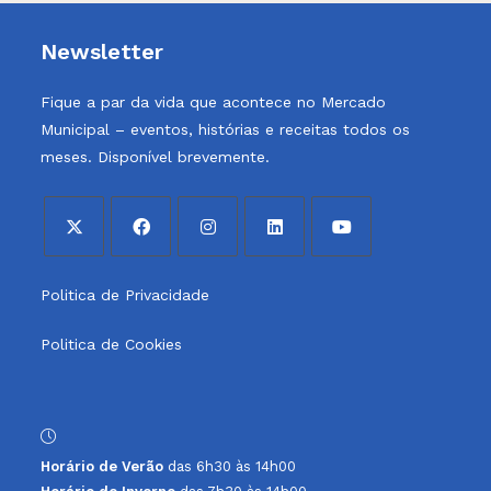
Newsletter
Fique a par da vida que acontece no Mercado
Municipal – eventos, histórias e receitas todos os
meses. Disponível brevemente.
Opens
Opens
Opens
Opens
Opens
Politica de Privacidade
in
in
in
in
in
a
a
a
a
a
Politica de Cookies
new
new
new
new
new
tab
tab
tab
tab
tab
Horário de Verão
das 6h30 às 14h00