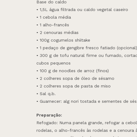
Base do caldo
• 1,5L água filtrada ou caldo vegetal caseiro
• 1 cebola média
• 1 alho-francês
• 2 cenouras médias
• 100g cogumelos shiitake
• 1 pedaço de gengibre fresco fatiado (opcional
• 300 g de tofu natural firme ou fumado, cort
cubos pequenos
• 100 g de noodles de arroz (finos)
• 2 colheres sopa de óleo de sésamo
• 2 colheres sopa de pasta de miso
• Sal q.b.
• Guarnecer: alg nori tostada e sementes de s
Preparação:
Refogado: Numa panela grande, refogar a cebol
rodelas, o alho-francês às rodelas e a cenoura à