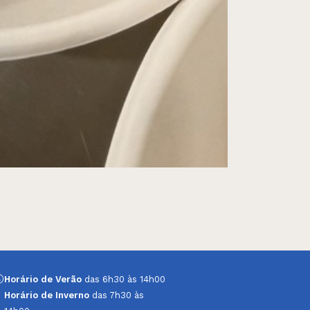
Horário de Verão
das 6h30 às 14h00
Horário de Inverno
das 7h30 às