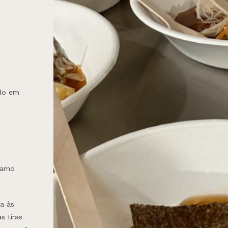
)
ado em
ésamo
a às
s tiras