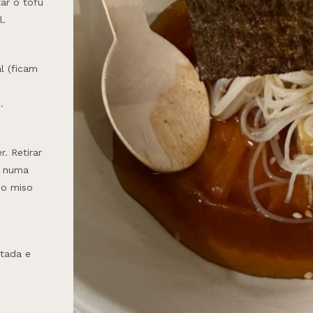
ar o tofu
l.
l (ficam
.
r. Retirar
o numa
 o miso
stada e