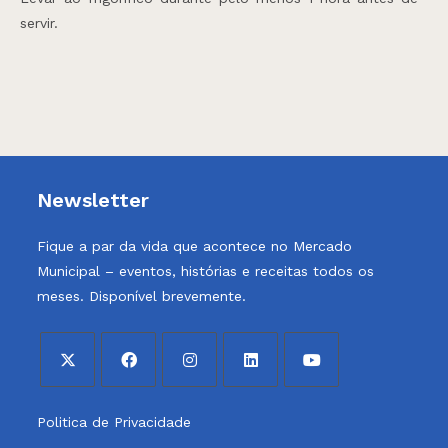
servir.
Newsletter
Fique a par da vida que acontece no Mercado
Municipal – eventos, histórias e receitas todos os
meses. Disponível brevemente.
Opens
Opens
Opens
Opens
Opens
Politica de Privacidade
in
in
in
in
in
a
a
a
a
a