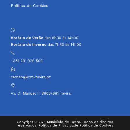
Politica de Cookies
new
new
new
new
new
tab
tab
tab
tab
tab
Horário de Verão
das 6h30 às 14h00
Horário de Inverno
das 7h30 às 14h00
+351 281 320 500
camara@cm-tavira.pt
Av. D. Manuel I | 8800-681 Tavira
Copyright 2026 - Município de Tavira. Todos os direitos
reservados.
Política de Privacidade
Política de Cookies