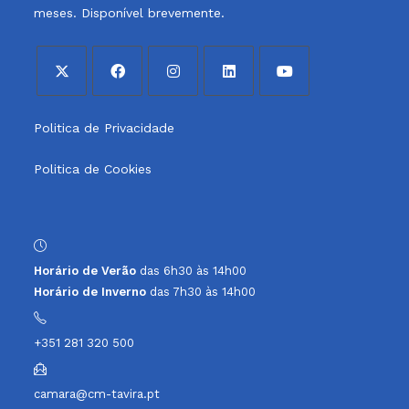
meses. Disponível brevemente.
Opens
Opens
Opens
Opens
Opens
Politica de Privacidade
in
in
in
in
in
a
a
a
a
a
Politica de Cookies
new
new
new
new
new
tab
tab
tab
tab
tab
Horário de Verão
das 6h30 às 14h00
Horário de Inverno
das 7h30 às 14h00
+351 281 320 500
camara@cm-tavira.pt