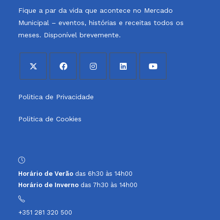
Fique a par da vida que acontece no Mercado
Municipal – eventos, histórias e receitas todos os
meses. Disponível brevemente.
Opens
Opens
Opens
Opens
Opens
Politica de Privacidade
in
in
in
in
in
a
a
a
a
a
Politica de Cookies
new
new
new
new
new
tab
tab
tab
tab
tab
Horário de Verão
das 6h30 às 14h00
Horário de Inverno
das 7h30 às 14h00
+351 281 320 500