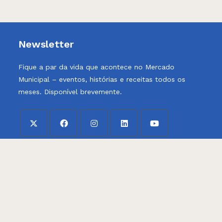
Newsletter
Fique a par da vida que acontece no Mercado
Municipal – eventos, histórias e receitas todos os
meses. Disponível brevemente.
Opens
Opens
Opens
Opens
Opens
Politica de Privacidade
in
in
in
in
in
a
a
a
a
a
Politica de Cookies
new
new
new
new
new
tab
tab
tab
tab
tab