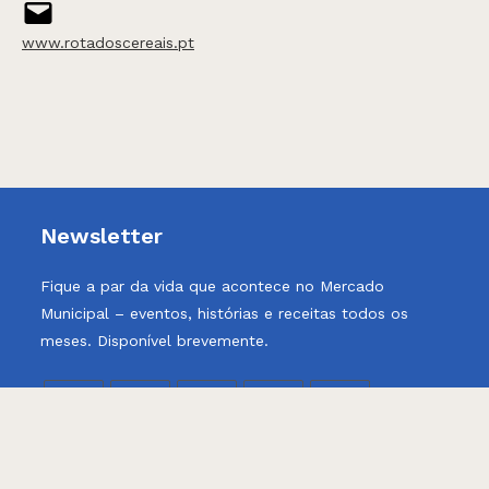
www.rotadoscereais.pt
Newsletter
Fique a par da vida que acontece no Mercado
Municipal – eventos, histórias e receitas todos os
meses. Disponível brevemente.
Opens
Opens
Opens
Opens
Opens
Politica de Privacidade
in
in
in
in
in