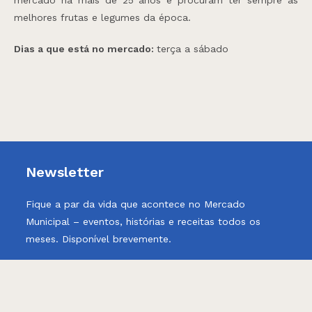
melhores frutas e legumes da época.
Dias a que está no mercado:
terça a sábado
Newsletter
Fique a par da vida que acontece no Mercado
Municipal – eventos, histórias e receitas todos os
meses. Disponível brevemente.
Opens
Opens
Opens
Opens
Opens