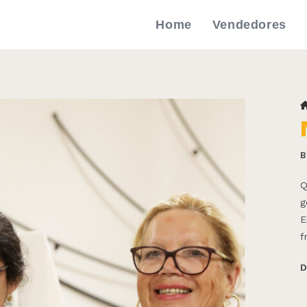
Home
Vendedores
B
Q
g
E
f
D