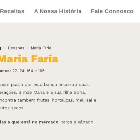
Receitas
A Nossa História
Fale Connosco
>
Pessoas
>
Maria Faria
Maria Faria
anca:
22, 24, 164 e 166
uem passa por esta banca encontra duas
erações, a mãe Maria e a sua filha Sofia.
ncontra também frutas, hortaliças, mel, sal e
rutos secos.
ias a que está no mercado:
terça a sábado