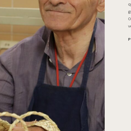
q
g
O
v
P