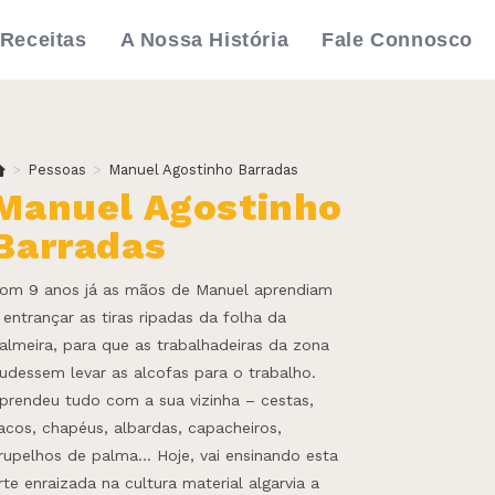
Receitas
A Nossa História
Fale Connosco
>
Pessoas
>
Manuel Agostinho Barradas
Manuel Agostinho
Barradas
om 9 anos já as mãos de Manuel aprendiam
 entrançar as tiras ripadas da folha da
almeira, para que as trabalhadeiras da zona
udessem levar as alcofas para o trabalho.
prendeu tudo com a sua vizinha – cestas,
acos, chapéus, albardas, capacheiros,
rupelhos de palma… Hoje, vai ensinando esta
rte enraizada na cultura material algarvia a