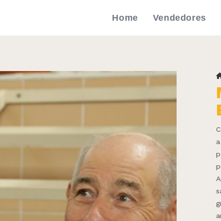
Home
Vendedores
C
a
p
p
A
s
g
a