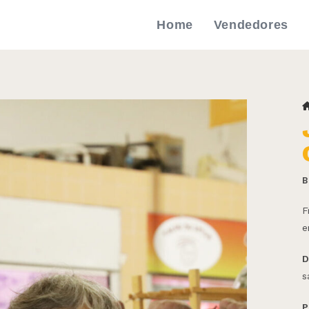
Home
Vendedores
B
F
e
D
s
P