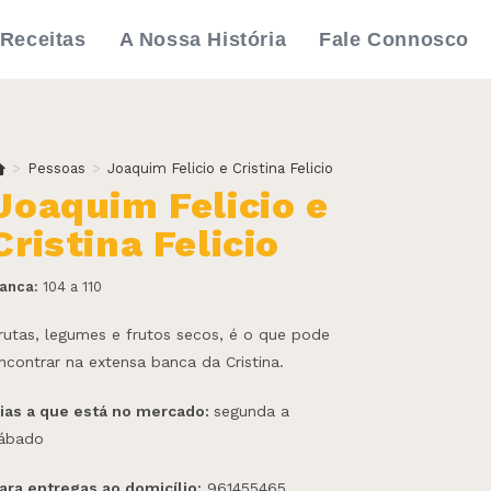
Receitas
A Nossa História
Fale Connosco
>
Pessoas
>
Joaquim Felicio e Cristina Felicio
Joaquim Felicio e
Cristina Felicio
anca:
104 a 110
rutas, legumes e frutos secos, é o que pode
ncontrar na extensa banca da Cristina.
ias a que está no mercado:
segunda a
ábado
ara entregas ao domicílio:
961455465