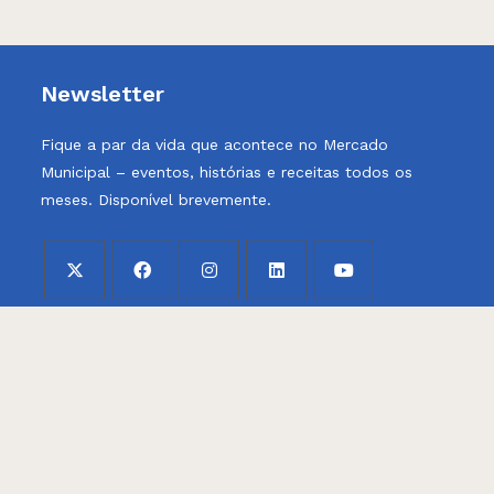
Newsletter
Fique a par da vida que acontece no Mercado
Municipal – eventos, histórias e receitas todos os
meses. Disponível brevemente.
Opens
Opens
Opens
Opens
Opens
Politica de Privacidade
in
in
in
in
in
a
a
a
a
a
Politica de Cookies
new
new
new
new
new
tab
tab
tab
tab
tab