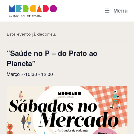
Skip
Menu
to
« Todos os Eventos
content
Este evento já decorreu.
“Saúde no P – do Prato ao
Planeta”
Março 7-10:30
-
12:00