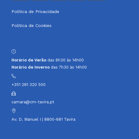
Opens
Opens
Opens
Opens
Opens
Politica de Privacidade
in
in
in
in
in
a
a
a
a
a
Politica de Cookies
new
new
new
new
new
tab
tab
tab
tab
tab
Horário de Verão
das 6h30 às 14h00
Horário de Inverno
das 7h30 às 14h00
+351 281 320 500
camara@cm-tavira.pt
Av. D. Manuel I | 8800-681 Tavira