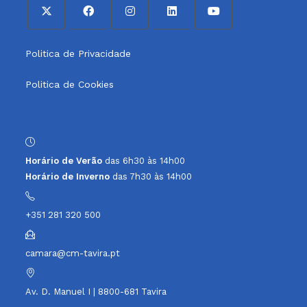
Opens
Opens
Opens
Opens
Opens
Politica de Privacidade
in
in
in
in
in
a
a
a
a
a
Politica de Cookies
new
new
new
new
new
tab
tab
tab
tab
tab
Horário de Verão
das 6h30 às 14h00
Horário de Inverno
das 7h30 às 14h00
+351 281 320 500
camara@cm-tavira.pt
Av. D. Manuel I | 8800-681 Tavira