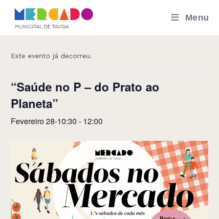
Skip
Menu
to
« Todos os Eventos
content
Este evento já decorreu.
“Saúde no P – do Prato ao
Planeta”
Fevereiro 28-10:30
-
12:00