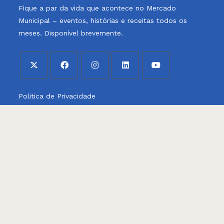
Fique a par da vida que acontece no Mercado
Municipal – eventos, histórias e receitas todos os
meses. Disponível brevemente.
Opens
Opens
Opens
Opens
Opens
Politica de Privacidade
in
in
in
in
in
a
a
a
a
a
Politica de Cookies
new
new
new
new
new
tab
tab
tab
tab
tab
Horário de Verão
das 6h30 às 14h00
Horário de Inverno
das 7h30 às 14h00
+351 281 320 500