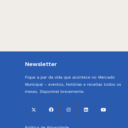
Newsletter
Fique a par da vida que acontece no Mercado
Municipal – eventos, histórias e receitas todos os
meses. Disponível brevemente.
Opens
Opens
Opens
Opens
Opens
Politica de Privacidade
in
in
in
in
in