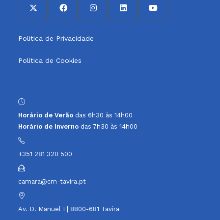
Opens
Opens
Opens
Opens
Opens
Politica de Privacidade
in
in
in
in
in
a
a
a
a
a
Politica de Cookies
new
new
new
new
new
tab
tab
tab
tab
tab
Horário de Verão
das 6h30 às 14h00
Horário de Inverno
das 7h30 às 14h00
+351 281 320 500
camara@cm-tavira.pt
Av. D. Manuel I | 8800-681 Tavira