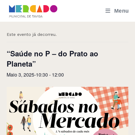
Skip
Menu
to
« Todos os Eventos
content
Este evento já decorreu.
“Saúde no P – do Prato ao
Planeta”
Maio 3, 2025-10:30
-
12:00