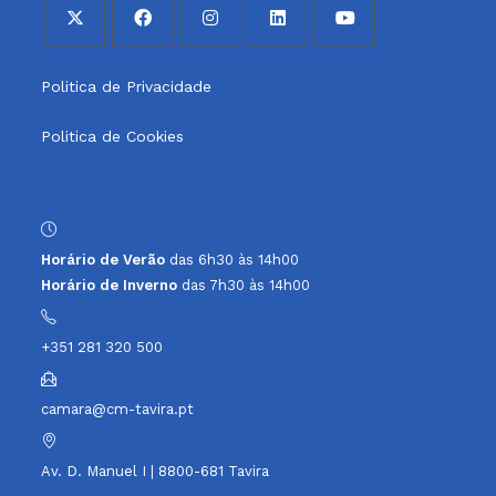
Opens
Opens
Opens
Opens
Opens
Politica de Privacidade
in
in
in
in
in
a
a
a
a
a
Politica de Cookies
new
new
new
new
new
tab
tab
tab
tab
tab
Horário de Verão
das 6h30 às 14h00
Horário de Inverno
das 7h30 às 14h00
+351 281 320 500
camara@cm-tavira.pt
Av. D. Manuel I | 8800-681 Tavira